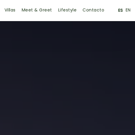
Villas
Meet & Greet
Lifestyle
Contacto
EN
ES