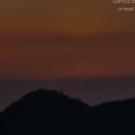
Somos
l
a
nivel