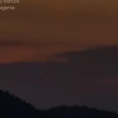
y
barcos
xigente