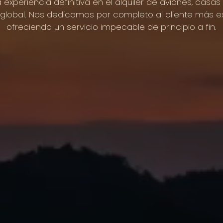
a
experiencia
definitiva
en
el
alquiler
de
aviones,
casas
global.
Nos
dedicamos
por
completo
al
cliente
más
e
ofreciendo
un
servicio
impecable
de
principio
a
fin.