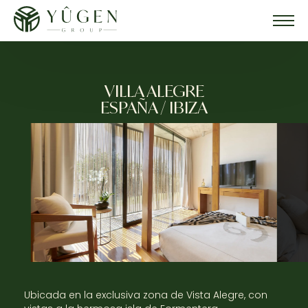
Aviación
VILLA ALEGRE
ESPAÑA / IBIZA
Embarcaciones
Villas
Meet & Greet
Lifestyle
Contacto
Ubicada en la exclusiva zona de Vista Alegre, con