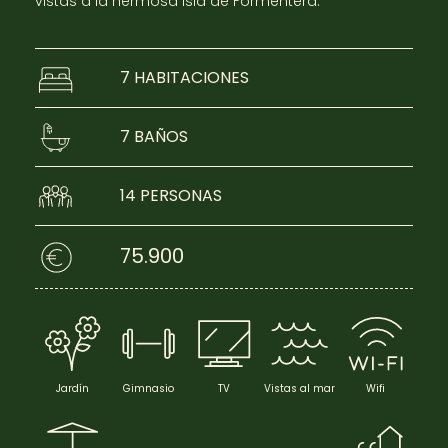
vistas a la hermosa isla de Formentera.
ES
EN
7
HABITACIONES
7
BAÑOS
14
PERSONAS
75.900
Jardín
Gimnasio
TV
Vistas al mar
Wifi