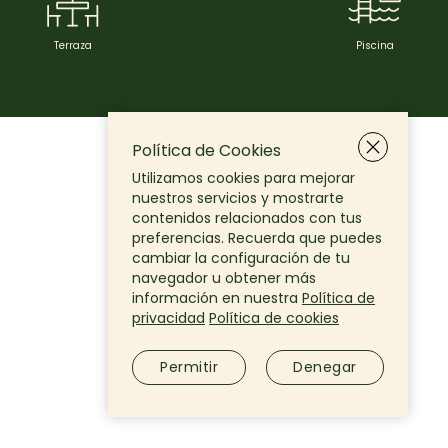
Terraza
Piscina
Política de Cookies
Utilizamos cookies para mejorar
nuestros servicios y mostrarte
contenidos relacionados con tus
preferencias. Recuerda que puedes
Aviso Legal
cambiar la configuración de tu
navegador u obtener más
Política de Privacidad
información en nuestra
Política de
Política de cookies
privacidad
Política de cookies
Configuración Cookies
Permitir
Denegar
© 2026 TheYûgen Group